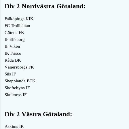
Div 2 Nordvästra Götaland:
Falköpings KIK
FC Trollhättan
Götene FK
IF Elfsborg
IF Viken
IK Frisco
Råda BK
Vänersborgs FK
Sils IF
Skepplanda BTK
Skoftebyns IF
Skultorps IF
Div 2 Västra Götaland:
Askims IK