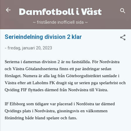
Damfotboll i Väst
Fortsätt till huvudinnehåll
~ fristående inofficiell sida ~
Serieindelning division 2 klar
-
fredag, januari 20, 2023
Serierna i damernas division 2 är nu fastställda. För Nordvästra
och Västra Götalandsserierna finns ett par ändringar sedan
förslaget. Numera är alla lag från Göteborgsdistriktet samlade i
Västra efter att Laholms FK dragit sig ur serien pga spelarbrist och
Qviding FIF flyttades därmed från Nordvästra till Västra.
IF Elfsborg som tidigare var placerad i Nordöstra tar därmed
Qvidings plats i Nordvästra, gissningsvis en välkommen
förändring både bland spelare och fans.