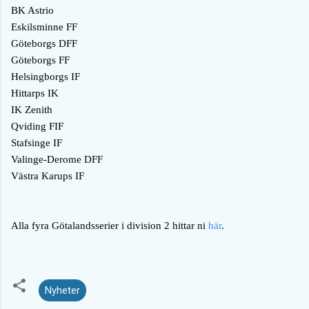
BK Astrio
Eskilsminne FF
Göteborgs DFF
Göteborgs FF
Helsingborgs IF
Hittarps IK
IK Zenith
Qviding FIF
Stafsinge IF
Valinge-Derome DFF
Västra Karups IF
Alla fyra Götalandsserier i division 2 hittar ni
här
.
Nyheter