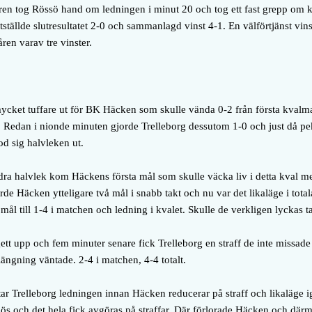
uren tog Rössö hand om ledningen i minut 20 och tog ett fast grepp om k
stställde slutresultatet 2-0 och sammanlagd vinst 4-1. En välförtjänst vins
ren varav tre vinster.
cket tuffare ut för BK Häcken som skulle vända 0-2 från första kvalma
en. Redan i nionde minuten gjorde Trelleborg dessutom 1-0 och just då pe
od sig halvleken ut.
ndra halvlek kom Häckens första mål som skulle väcka liv i detta kval 
rde Häcken ytteligare två mål i snabb takt och nu var det likaläge i tota
mål till 1-4 i matchen och ledning i kvalet. Skulle de verkligen lyckas ta
ett upp och fem minuter senare fick Trelleborg en straff de inte missade o
längning väntade. 2-4 i matchen, 4-4 totalt.
tar Trelleborg ledningen innan Häcken reducerar på straff och likaläge ig
ös och det hela fick avgöras på straffar. Där förlorade Häcken och därmed