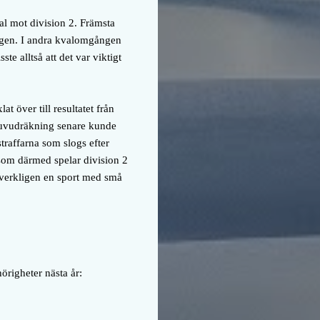
val mot division 2. Främsta
ngen. I andra kvalomgången
te alltså att det var viktigt
t över till resultatet från
 huvudräkning senare kunde
traffarna som slogs efter
som därmed spelar division 2
 verkligen en sport med små
hörigheter nästa år: