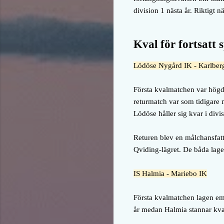
division 1 nästa år. Riktigt n
Kval för fortsatt s
Lödöse Nygård IK - Karlbe
Första kvalmatchen var högdr
returmatch var som tidigare 
Lödöse håller sig kvar i divis
Returen blev en målchansfatti
Qviding-lägret. De båda lagen
IS Halmia - Mariebo IK
Första kvalmatchen lagen eme
år medan Halmia stannar kvar