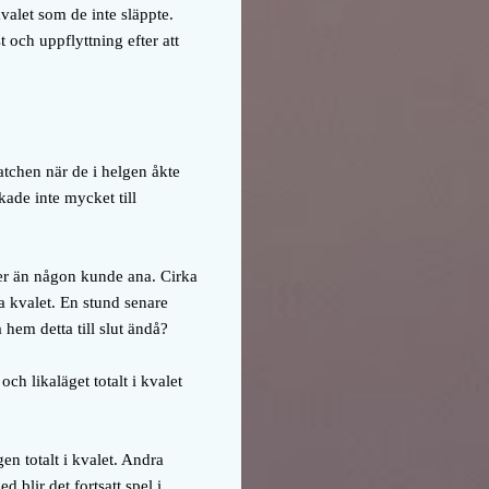
valet som de inte släppte.
t och uppflyttning efter att
tchen när de i helgen åkte
kade inte mycket till
mer än någon kunde ana. Cirka
la kvalet. En stund senare
 hem detta till slut ändå?
ch likaläget totalt i kvalet
en totalt i kvalet. Andra
 blir det fortsatt spel i