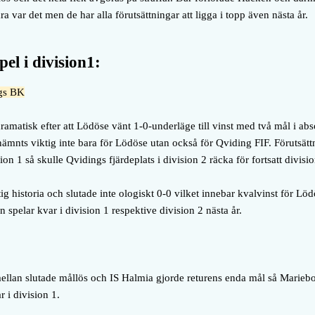
ära var det men de har alla förutsättningar att ligga i topp även nästa år.
pel i division1:
rgs BK
amatisk efter att Lödöse vänt 1-0-underläge till vinst med två mål i ab
nämnts viktig inte bara för Lödöse utan också för Qviding FIF. Förutsätt
ion 1 så skulle Qvidings fjärdeplats i division 2 räcka för fortsatt divisio
g historia och slutade inte ologiskt 0-0 vilket innebar kvalvinst för Löd
 spelar kvar i division 1 respektive division 2 nästa år.
llan slutade mållös och IS Halmia gjorde returens enda mål så Mariebo f
 i division 1.