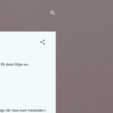
På slutet följer en
ge till vinst med vinstmålet i