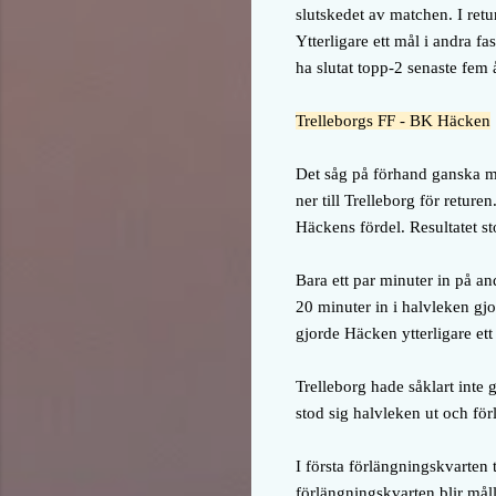
slutskedet av matchen.
I ret
Ytterligare ett mål i andra fa
ha slutat topp-2 senaste fem å
Trelleborgs FF - BK Häcken
Det såg på förhand ganska my
ner till Trelleborg för retur
Häckens fördel. Resultatet st
Bara ett par minuter in på a
20 minuter in i halvleken gjo
gjorde Häcken ytterligare ett 
Trelleborg hade såklart inte g
stod sig halvleken ut och för
I första förlängningskvarten 
förlängningskvarten blir måll