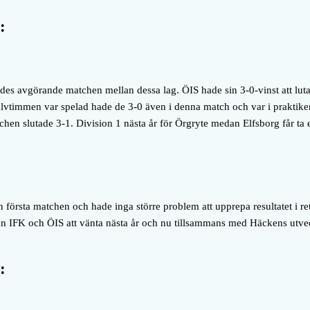
:
es avgörande matchen mellan dessa lag. ÖIS hade sin 3-0-vinst att luta
lvtimmen var spelad hade de 3-0 även i denna match och var i praktiken
chen slutade 3-1. Division 1 nästa år för Örgryte medan Elfsborg får ta e
n första matchen och hade inga större problem att upprepa resultatet i
n IFK och ÖIS att vänta nästa år och nu tillsammans med Häckens utveck
: