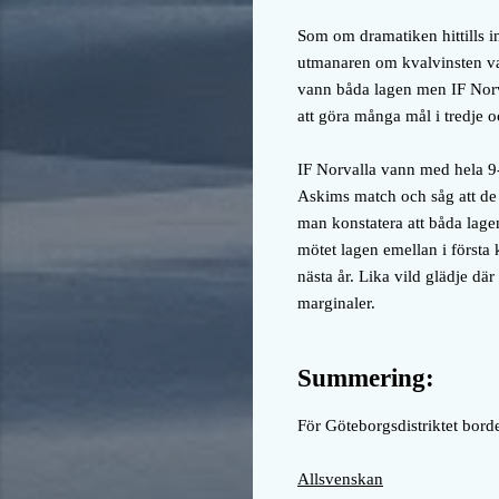
Som om dramatiken hittills in
utmanaren om kvalvinsten va
vann båda lagen men IF Norval
att göra många mål i tredje 
IF Norvalla vann med hela 9-0 
Askims match och såg att de
man konstatera att båda lage
mötet lagen emellan i först
nästa år. Lika vild glädje d
marginaler.
Summering:
För Göteborgsdistriktet borde 
Allsvenskan