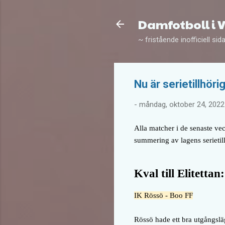
Damfotboll i 
~ fristående inofficiell sid
Nu är serietillhör
-
måndag, oktober 24, 2022
Alla matcher i de senaste vec
summering av lagens serietil
Kval till Elitettan:
IK Rössö - Boo FF
Rössö hade ett bra utgångsläg