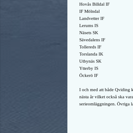
Hovås Billdal IF
IF Mölndal
Landvetter IF
Lerums IS
Näsets SK
Sävedalens IF
Tollereds IF
Torslanda IK
Utbynäs SK
Ytterby IS
Öckerö IF
I och med att både Qviding k
nästa år vilket också ska var
serieomläggningen. Övriga la