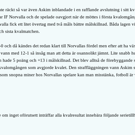
te räckt så var även Askim inblandade i en rafflande avslutning i sitt k
r IF Norvalla och de spelade oavgjort när de möttes i första kvalomgå
la fick ett litet övertag med två måls bättre målskillnad. Båda lagen viss
och sista kvalmatchen.
och då kändes det redan klart till Norvallas fördel men efter att ha växla
 vann med 12-1 så insåg man att detta är osannolikt jämnt. Lite snabb
n hade 5 poäng och +13 i målskillnad. Det blev alltså de förebyggande s
a kvalomgången som avgjorde kvalet. Den straffläggningen vann Askim 
är som snopna miner hos Norvallas spelare kan man misstänka, fotboll är
om inget oförutsett inträffar alla kvalresultat innebära följande serietill