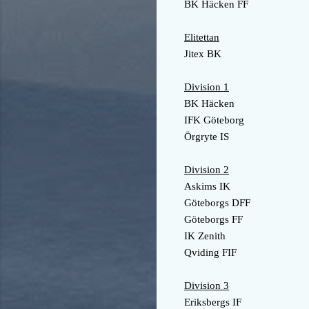
BK Häcken FF
Elitettan
Jitex BK
Division 1
BK Häcken
IFK Göteborg
Örgryte IS
Division 2
Askims IK
Göteborgs DFF
Göteborgs FF
IK Zenith
Qviding FIF
Division 3
Eriksbergs IF