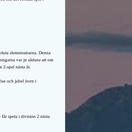
soluta slutminutrarna. Denna
ningarna var ju sådana att om
n 2-spel nästa år.
öse och jubel även i
år spela i division 2 nästa