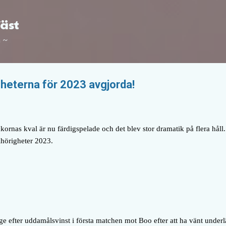
Fortsätt till huvudinnehåll
Väst
a ~
igheterna för 2023 avgjorda!
kornas kval är nu färdigspelade och det blev stor dramatik på flera håll. 
lhörigheter 2023.
e efter uddamålsvinst i första matchen mot Boo efter att ha vänt underlä