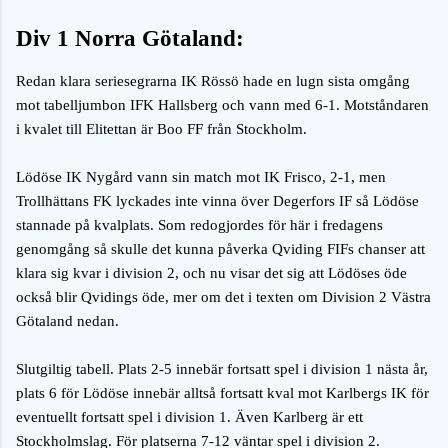
Div 1 Norra Götaland:
Redan klara seriesegrarna IK Rössö hade en lugn sista omgång
mot tabelljumbon IFK Hallsberg och vann med 6-1. Motståndaren
i kvalet till Elitettan är
Boo FF från Stockholm.
Lödöse IK Nygård vann sin match mot IK Frisco, 2-1, men
Trollhättans FK lyckades inte vinna över Degerfors IF så Lödöse
stannade på kvalplats. Som redogjordes för här i fredagens
genomgång så skulle det kunna påverka Qviding FIFs chanser att
klara sig kvar i division 2, och nu visar det sig att Lödöses öde
också blir Qvidings öde, mer om det i texten om Division 2 Västra
Götaland nedan.
Slutgiltig tabell. Plats 2-5 innebär fortsatt spel i division 1 nästa år,
plats 6 för Lödöse innebär alltså fortsatt kval mot Karlbergs IK för
eventuellt fortsatt spel i division 1. Även Karlberg är ett
Stockholmslag. För platserna 7-12 väntar spel i division 2.