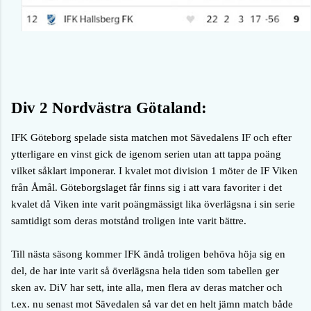
Div 2 Nordvästra Götaland:
IFK Göteborg spelade sista matchen mot Sävedalens IF och efter
ytterligare en vinst gick de igenom serien utan att tappa poäng
vilket såklart imponerar. I kvalet mot division 1 möter de IF Viken
från Åmål. Göteborgslaget får finns sig i att vara favoriter i det
kvalet då Viken inte varit poängmässigt lika överlägsna i sin serie
samtidigt som deras motstånd troligen inte varit bättre.
Till nästa säsong kommer IFK ändå troligen behöva höja sig en
del, de har inte varit så överlägsna hela tiden som tabellen ger
sken av. DiV har sett, inte alla, men flera av deras matcher och
t.ex. nu senast mot Sävedalen så var det en helt jämn match både