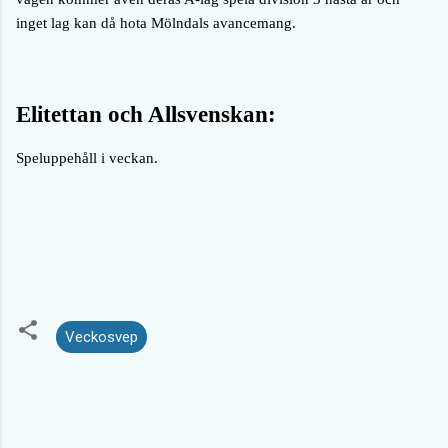
inget lag kan då hota Mölndals avancemang.
Elitettan och Allsvenskan:
Speluppehåll i veckan.
Veckosvep
K
o
m