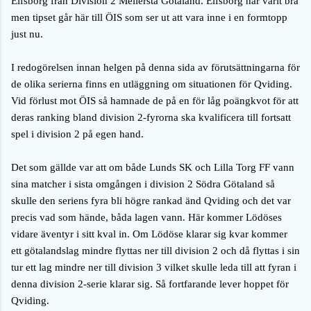
Elfsborg från Division 2 Mellersta Götaland. Elfsborg har varit bra
men tipset går här till ÖIS som ser ut att vara inne i en formtopp
just nu.
I redogörelsen innan helgen på denna sida av förutsättningarna för
de olika serierna finns en utläggning om situationen för Qviding.
Vid förlust mot ÖIS så hamnade de på en för låg poängkvot för att
deras ranking bland division 2-fyrorna ska kvalificera till fortsatt
spel i division 2 på egen hand.
Det som gällde var att om både Lunds SK och Lilla Torg FF vann
sina matcher i sista omgången i division 2 Södra Götaland så
skulle den seriens fyra bli högre rankad änd Qviding och det var
precis vad som hände, båda lagen vann. Här kommer Lödöses
vidare äventyr i sitt kval in. Om Lödöse klarar sig kvar kommer
ett götalandslag mindre flyttas ner till division 2 och då flyttas i sin
tur ett lag mindre ner till division 3 vilket skulle leda till att fyran i
denna division 2-serie klarar sig. Så fortfarande lever hoppet för
Qviding.