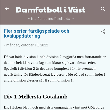
Damfotboll i Väst
Fortsätt till huvudinnehåll
~ fristående inofficiell sida ~
Fler serier färdigspelade och
kvaluppdatering
-
måndag, oktober 10, 2022
Då var både division 1 och division 2 avgjorda men fortfarande är
det inte helt klart vilka lag som klarar sig kvar i dessa serier.
Speciellt i division 2 är det extra komplext i år när eventuell
nedflyttning för fjärdeplacerat lag beror både på vad som händer i
andra division 2-serier såväl som i division 1.
Div 1 Mellersta Götaland:
BK Häcken blev i och med sista omgångens vinst mot Göteborgs