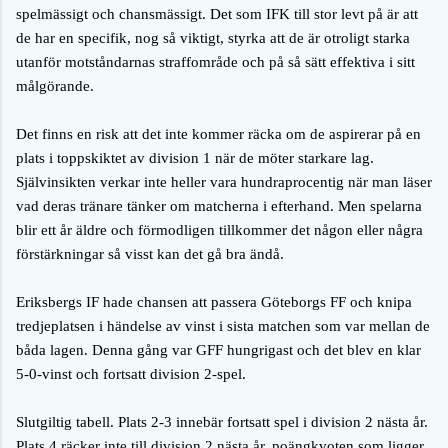
spelmässigt och chansmässigt.
Det som IFK till stor levt på är att
de har en specifik, nog så viktigt, styrka att de är otroligt starka
utanför motståndarnas straffområde och på så sätt effektiva i sitt
målgörande.
Det finns en risk att det inte kommer räcka om de aspirerar på en
plats i toppskiktet av division 1 när de möter starkare lag.
Självinsikten verkar inte heller vara hundraprocentig när man läser
vad deras tränare tänker om matcherna i efterhand. Men spelarna
blir ett år äldre och förmodligen tillkommer det någon eller några
förstärkningar så visst kan det gå bra ändå.
Eriksbergs IF hade chansen att passera Göteborgs FF och knipa
tredjeplatsen i händelse av vinst i sista matchen som var mellan de
båda lagen. Denna gång var GFF hungrigast och det blev en klar
5-0-vinst och fortsatt division 2-spel.
Slutgiltig tabell. Plats 2-3 innebär fortsatt spel i division 2 nästa år.
Plats 4 räcker inte till division 2 nästa år, poängkvoten som ligger