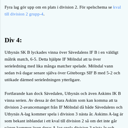
Fyra lag gör upp om en plats i division 2. För spelschema se
kval
till division 2 grupp-4
.
Div 4:
Utbynäs SK B lyckades vinna över Sävedalens IF B i en väldigt
målrik match, 6-5. Detta hjälpte IF Mölndal att ta över
serieledning med lika många matcher spelade. Mölndal vann
sedan två dagar senare själva över Göteborgs SIF B med 5-2 och
utökade därmed serieledningen ytterligare.
Fortfarande kan dock Sävedalen, Utbynäs och även Askims IK B
vinna serien. Av dessa är det bara Askim som kan komma att ta
division 2-avancemanget från IF Mölndal då både Sävedalens och
Utbynäs A-lag kommer spela i division 3 nästa år. Askims A-lag är
som bekant inblandat i ett kval till division 2 så om det inte går
vägen kommer även deras A-lag spela division 3 nästa år och