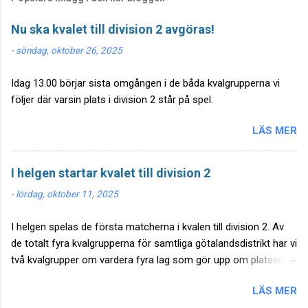
Nu ska kvalet till division 2 avgöras!
-
söndag, oktober 26, 2025
Idag 13.00 börjar sista omgången i de båda kvalgrupperna vi
följer där varsin plats i division 2 står på spel.
LÄS MER
I helgen startar kvalet till division 2
-
lördag, oktober 11, 2025
I helgen spelas de första matcherna i kvalen till division 2. Av
de totalt fyra kvalgrupperna för samtliga götalandsdistrikt har vi
två kvalgrupper om vardera fyra lag som gör upp om platserna
till Division 2 Nordvästra Götaland respektive Division 2 Västra
LÄS MER
Götaland. Det ser ut att bli max fyra Götalandslag som åker ur