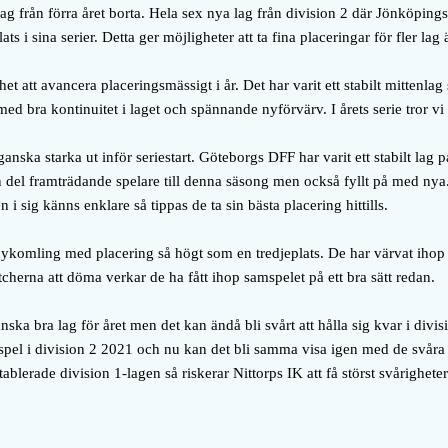
ag från förra året borta. Hela sex nya lag från division 2 där Jönköping
ts i sina serier. Detta ger möjligheter att ta fina placeringar för fler lag 
t att avancera placeringsmässigt i år. Det har varit ett stabilt mittenlag 
 år med bra kontinuitet i laget och spännande nyförvärv. I årets serie tror v
nska starka ut inför seriestart. Göteborgs DFF har varit ett stabilt lag p
 del framträdande spelare till denna säsong men också fyllt på med nya
n i sig känns enklare så tippas de ta sin bästa placering hittills.
ykomling med placering så högt som en tredjeplats. De har värvat ihop e
cherna att döma verkar de ha fått ihop samspelet på ett bra sätt redan.
nska bra lag för året men det kan ändå bli svårt att hålla sig kvar i divis
pel i division 2 2021 och nu kan det bli samma visa igen med de svåra 
ablerade division 1-lagen så riskerar Nittorps IK att få störst svårighete