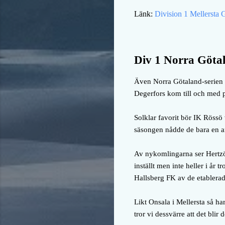
Länk:
Division 1 Mellersta 
Div 1 Norra Göta
Även Norra Götaland-serien s
Degerfors kom till och med på
Solklar favorit bör IK Rössö 
säsongen nådde de bara en an
Av nykomlingarna ser Hertzöga
inställt men inte heller i år 
Hallsberg FK av de etablerad
Likt Onsala i Mellersta så har
tror vi dessvärre att det blir