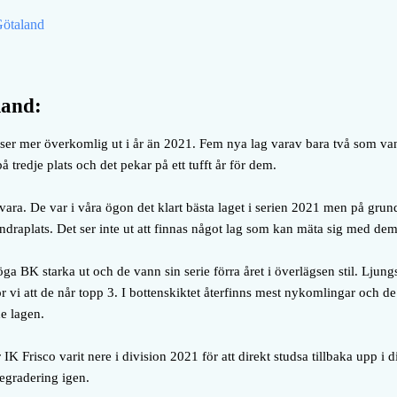
Götaland
land:
er mer överkomlig ut i år än 2021. Fem nya lag varav bara två som vann
 tredje plats och det pekar på ett tufft år för dem.
vara. De var i våra ögon det klart bästa laget i serien 2021 men på grund
draplats. Det ser inte ut att finnas något lag som kan mäta sig med dem 
 BK starka ut och de vann sin serie förra året i överlägsen stil. Ljungsk
tror vi att de når topp 3. I bottenskiktet återfinns mest nykomlingar och 
e lagen.
 IK Frisco varit nere i division 2021 för att direkt studsa tillbaka upp i
 degradering igen.