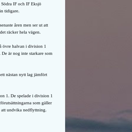
s Södra IF och IF Eksjö
än tidigare.
senaste åren men ser ut att
i det räcker hela vägen.
å övre halvan i division 1
. De är nog inte starkare som
tt nästan nytt lag jämfört
ion 1. De spelade i division 1
förutsättningarna som gäller
r att undvika nedflyttning.