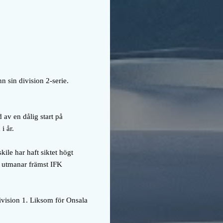
 sin division 2-serie.
 av en dålig start på
i år.
ile har haft siktet högt
de utmanar främst IFK
 division 1. Liksom för Onsala