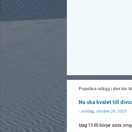
r
e
r
Populära inlägg i den här 
Nu ska kvalet till divi
-
söndag, oktober 26, 2025
Idag 13.00 börjar sista omgå