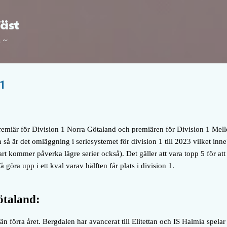
Fortsätt till huvudinnehåll
Väst
a ~
 1
remiär för Division 1 Norra Götaland och premiären för Division 1 Melle
 så är det omläggning i seriesystemet för division 1 till 2023 vilket in
art kommer påverka lägre serier också). Det gäller att vara topp 5 för att sä
 göra upp i ett kval varav hälften får plats i division 1.
ötaland:
 än förra året. Bergdalen har avancerat till Elitettan och IS Halmia spelar 