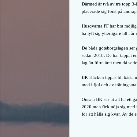
Därmed är två av tre topp 3-l
placerade sig först på andrapla
Husqvarna FF har bra möjlighe
ha lyft sig ytterligare till i
De båda göteborgslagen ser ga
sedan 2018. De har tappat en
lag än förra året men då serie
BK Häcken tippas bli bästa n
med i fjol och av träningsmat
Onsala BK ser ut att ha ett ga
2020 men fick nöja sig med s
för att hålla sig kvar.
Av de et