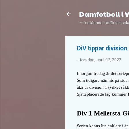
Damfotboll i 
~ fristående inofficiell sid
DiV tippar division
-
torsdag, april 07, 2022
Imorgon fredag är det seriep
Som tidigare nämnts på sidan
åka ur division 1 (vilket såkl
Sjätteplacerade lag kommer få
Div 1 Mellersta G
Serien känns lite enklare i år