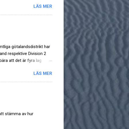
LÄS MER
mtliga götalandsdistrikt har
and respektive Division 2
ära att det är fyra lag
de ramlat ur division 1 så
LÄS MER
inal tappade seriesegern i
 Västra Götaland , Valinge-
lered kan nog ha chans här
skrona har vunnit 20
 att stämma av hur