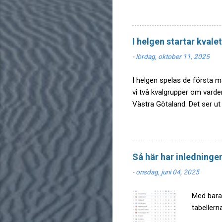
I helgen startar kvalet 
-
lördag, oktober 11, 2025
I helgen spelas de första ma
vi två kvalgrupper om varde
Västra Götaland. Det ser ut 
(segrarna) från de fyra kval
hade det blivit färre uppfly
Division 3 Göteborg i sista
Derome DFF från Division 3
Så här har inledningen
och huvudutmanare får nog 
-
onsdag, juni 04, 2025
matcher och...
Med bara 
tabellern