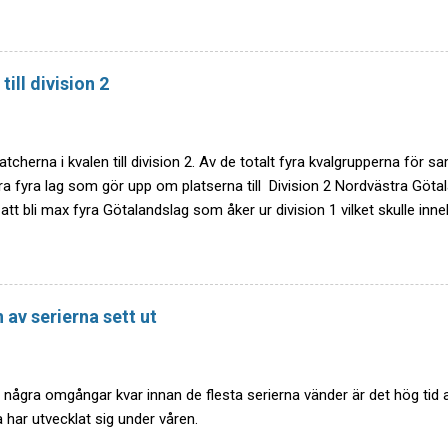
till division 2
tcherna i kvalen till division 2. Av de totalt fyra kvalgrupperna för sa
ra fyra lag som gör upp om platserna till Division 2 Nordvästra Götal
att bli max fyra Götalandslag som åker ur division 1 vilket skulle inneb
grupperna som går upp till division 2. Om fler än fyra Götalandslag ha
ttningar från kvalgrupperna. Grupp 2 : Tollereds IF som med liten marg
 omgången till Utbynäs SK ställs mot Västra Karups IF från Division 2
 Halland och Landskrona BoIS från Division 3 Nordvästra Skåne . Tol
 av serierna sett ut
Landskrona BoIS utses till. Tollered har vunnit 19 matcher och Land
några omgångar kvar innan de flesta serierna vänder är det hög tid
a har utvecklat sig under våren.